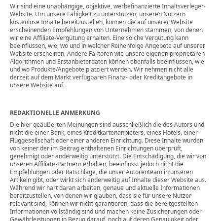
Wir sind eine unabhängige, objektive, werbefinanzierte Inhaltsverleger-
Website. Um unsere Fähigkeit zu unterstützen, unseren Nutzern
kostenlose Inhalte bereitzustellen, können die auf unserer Website
erscheinenden Empfehlungen von Unternehmen stammen, von denen
wir eine Affiliate-Vergütung erhalten. Eine solche Vergütung kann
beeinflussen, wie, wo und in welcher Reihenfolge Angebote auf unserer
Website erscheinen. Andere Faktoren wie unsere eigenen proprietären
Algorithmen und Erstanbieterdaten können ebenfalls beeinflussen, wie
und wo Produkte/Angebote platziert werden. Wir nehmen nicht alle
derzeit auf dem Markt verfügbaren Finanz- oder Kreditangebote in
unsere Website auf.
REDAKTIONELLE ANMERKUNG
Die hier geäußerten Meinungen sind ausschließlich die des Autors und
nicht die einer Bank, eines Kreditkartenanbieters, eines Hotels, einer
Fluggesellschaft oder einer anderen Einrichtung. Diese Inhalte wurden
von keiner der im Beitrag enthaltenen Einrichtungen überprüft,
genehmigt oder anderweitig unterstützt. Die Entschädigung, die wir von
unseren Affiliate-Partnern erhalten, beeinflusst jedoch nicht die
Empfehlungen oder Ratschläge, die unser Autorenteam in unseren
Artikeln gibt, oder wirkt sich anderweitig auf Inhalte dieser Website aus.
Während wir hart daran arbeiten, genaue und aktuelle Informationen
bereitzustellen, von denen wir glauben, dass sie für unsere Nutzer
relevant sind, können wir nicht garantieren, dass die bereitgestellten
Informationen vollständig sind und machen keine Zusicherungen oder
Gewährleistungen in Bezug darauf, noch auf deren Genauigkeit oder