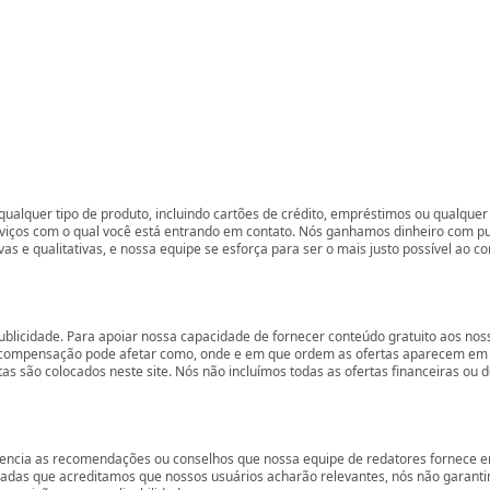
ualquer tipo de produto, incluindo cartões de crédito, empréstimos ou qualquer 
rviços com o qual você está entrando em contato. Nós ganhamos dinheiro com p
vas e qualitativas, e nossa equipe se esforça para ser o mais justo possível ao 
ublicidade. Para apoiar nossa capacidade de fornecer conteúdo gratuito aos 
compensação pode afetar como, onde e em que ordem as ofertas aparecem em nos
são colocados neste site. Nós não incluímos todas as ofertas financeiras ou de
encia as recomendações ou conselhos que nossa equipe de redatores fornece em
zadas que acreditamos que nossos usuários acharão relevantes, nós não garant