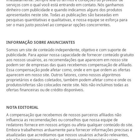
serviços com o qual você está entrando em contato. Nós ganhamos
dinheiro com publicidade e quando indicamos alguns dos produtos
apresentados neste site. Todas as publicações são baseadas em
pesquisas quantitativas e qualitativas, e nossa equipe se esforça para
ser o mais justo possível ao comparar opções concorrentes.
INFORMAÇÃO SOBRE ANUNCIANTES
Somos um site de conteúdo independente, objetivo e com suporte de
publicidade. Para apoiar nossa capacidade de fornecer conteúdo gratuito
aos nossos usuários, as recomendações que aparecem em nosso site
podem ser de empresas das quais recebemos compensação de afiliado.
Essa compensação pode afetar como, onde e em que ordem as ofertas
aparecem em nosso site. Outros fatores, como nossos algoritmos
proprietários e dados coletados, também podem afetar como e onde os
produtos/ofertas são colocados neste site. Nós não incluímos todas as
ofertas financeiras ou de crédito disponíveis.
NOTA EDITORIAL
A compensação que recebemos de nossos parceiros afiliados não
influencia as recomendações ou conselhos que nossa equipe de
redatores fornece em nossos artigos ou afeta qualquer conteúdo do site.
Embora trabalhemos arduamente para fornecer informações precisas e
atualizadas que acreditamos que nossos usuários acharão relevantes,
nós não garantimos que todas as informações fornecidas sejam