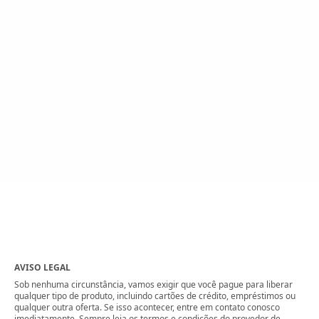
AVISO LEGAL
Sob nenhuma circunstância, vamos exigir que você pague para liberar
qualquer tipo de produto, incluindo cartões de crédito, empréstimos ou
qualquer outra oferta. Se isso acontecer, entre em contato conosco
imediatamente. Sempre leia os termos e condições do provedor de